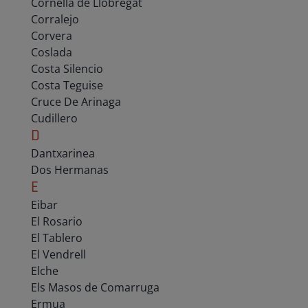
Cornellá de Llobregat
Corralejo
Corvera
Coslada
Costa Silencio
Costa Teguise
Cruce De Arinaga
Cudillero
D
Dantxarinea
Dos Hermanas
E
Eibar
El Rosario
El Tablero
El Vendrell
Elche
Els Masos de Comarruga
Ermua