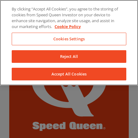
Skip
By clicking “Accept All Cookies”, you agree to the storing of
to
LinkedIn
YouTube
Facebook
cookies from Speed Queen Investor on your device to
content
enhance site navigation, analyze site usage, and assist in
our marketing efforts.
Cookie Policy
Cookies Settings
Reject All
Accept All Cookies