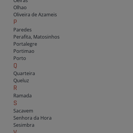
Oeiras
Olhao
Oliveira de Azameis
P
Paredes
Perafita, Matosinhos
Portalegre
Portimao
Porto
Q
Quarteira
Queluz
R
Ramada
S
Sacavem
Senhora da Hora
Sesimbra
V