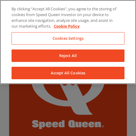
Skip
By clicking “Accept All Cookies”, you agree to the storing of
to
LinkedIn
YouTube
Facebook
cookies from Speed Queen Investor on your device to
content
enhance site navigation, analyze site usage, and assist in
our marketing efforts.
Cookie Policy
Cookies Settings
Reject All
Accept All Cookies