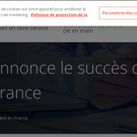
À propos de nous
e de cookies sur votre appareil pour améliorer la
Paramètres des c
rts de marketing.
Politique de protection de la
Une solution de laverie
ies en libre-service
clé en main
nnonce le succès 
France
ent en France