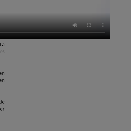
 La
urs
 en
en
de
per