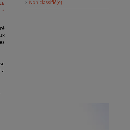
Non classifié(e)
LE
 «
tré
aux
es
se
l à
.