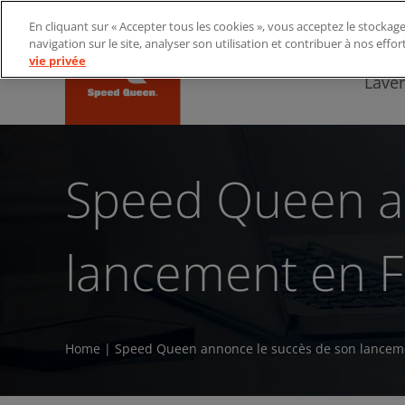
Skip
En cliquant sur « Accepter tous les cookies », vous acceptez le stockag
to
navigation sur le site, analyser son utilisation et contribuer à nos effo
content
vie privée
Laver
Speed Queen a
lancement en 
Home
|
Speed Queen annonce le succès de son lancem