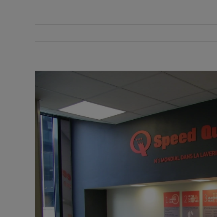
View
Larger
Image