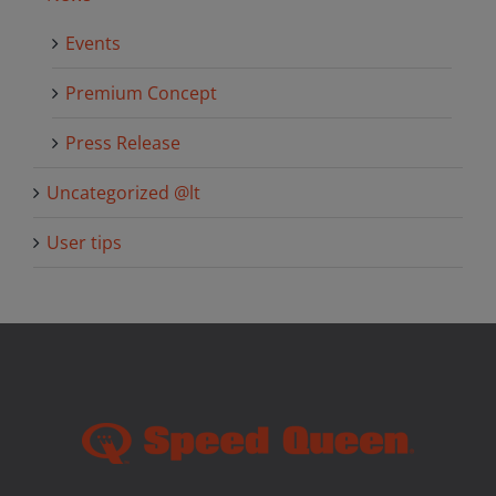
Events
Premium Concept
Press Release
Uncategorized @lt
User tips