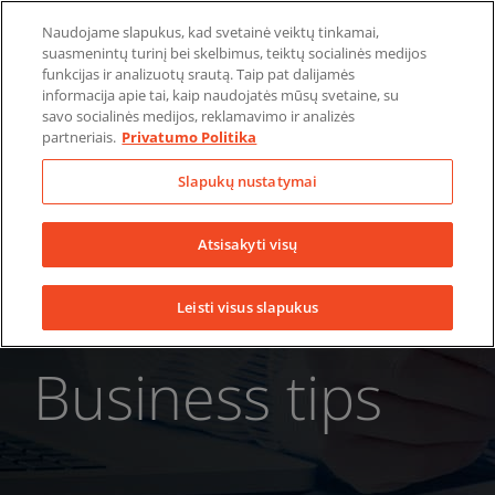
Skip
Naudojame slapukus, kad svetainė veiktų tinkamai,
to
suasmenintų turinį bei skelbimus, teiktų socialinės medijos
LinkedIn
YouTube
Facebook
content
funkcijas ir analizuotų srautą. Taip pat dalijamės
informacija apie tai, kaip naudojatės mūsų svetaine, su
savo socialinės medijos, reklamavimo ir analizės
partneriais.
Privatumo Politika
Slapukų nustatymai
Atsisakyti visų
Leisti visus slapukus
Business tips