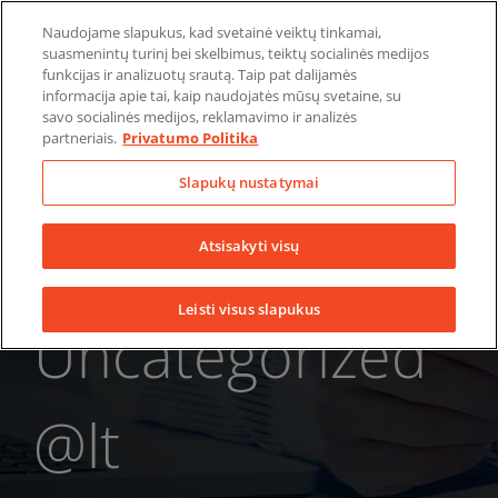
Skip
Naudojame slapukus, kad svetainė veiktų tinkamai,
to
suasmenintų turinį bei skelbimus, teiktų socialinės medijos
LinkedIn
YouTube
Facebook
content
funkcijas ir analizuotų srautą. Taip pat dalijamės
informacija apie tai, kaip naudojatės mūsų svetaine, su
savo socialinės medijos, reklamavimo ir analizės
partneriais.
Privatumo Politika
Slapukų nustatymai
Atsisakyti visų
Leisti visus slapukus
Uncategorized
@lt