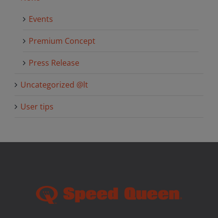
Events
Premium Concept
Press Release
Uncategorized @lt
User tips