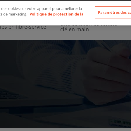
À propos de nous
e de cookies sur votre appareil pour améliorer la
Paramètres des c
rts de marketing.
Politique de protection de la
Une solution de laverie
ies en libre-service
clé en main