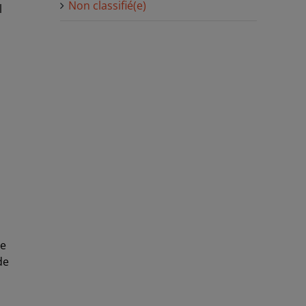
Non classifié(e)
l
s
he
de