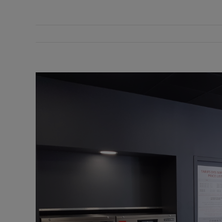
View
Larger
Image