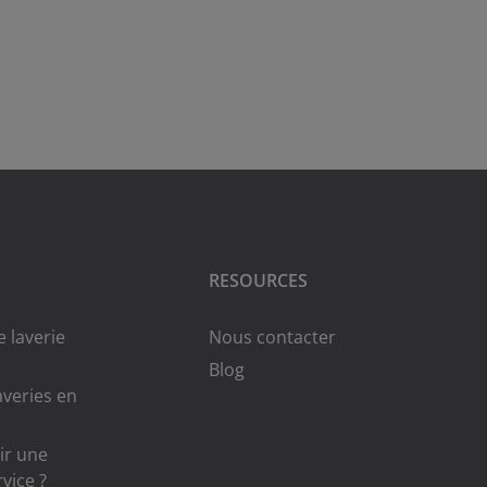
RESOURCES
 laverie
Nous contacter
Blog
averies en
ir une
rvice ?