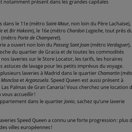
st notamment présent dans les grandes capitales
 dans le 11
e
(métro
Saint-Maur
, non loin du Père Lachaise), 
le
et
Bir
Hakeim
), le 16
e
(métro
Chardon Lagache
, tout près d
 (métro
Porte de
Champeret
).
erie a ouvert non loin du
Passeig
Sant Joan
(métro
Verdaguer
),
oche du quartier de Gracia et de toutes les commodités
os laveries sur le Store Locator, les tarifs, les horaires
es astuces de lavage pour les petits imprévus du voyage.
plusieurs laveries à Madrid dans le quartier
Chamartin
(mét
,
Moncloa
et
Arganzuela
. Speed Queen est aussi présent à
t Las Palmas de Gran Canaria ! Vous cherchez une location 
ous accueillir !
 appartement dans le quartier
Jonio
, sachez qu’une laverie
averies Speed Queen a connu une forte progression : plus 
ndes villes européennes !