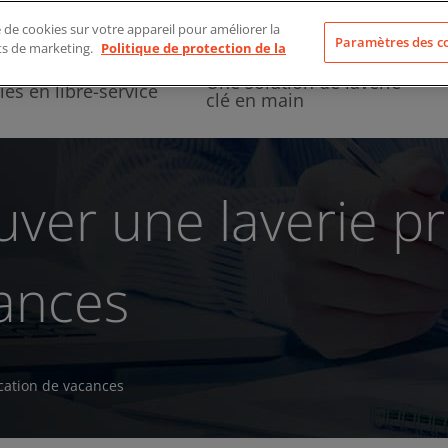
À propos de nous
e de cookies sur votre appareil pour améliorer la
Paramètres des c
rts de marketing.
Politique de protection de la
Une solution de laverie
ies en libre-service
clé en main
uver une laverie p
cances
ocation de vacances