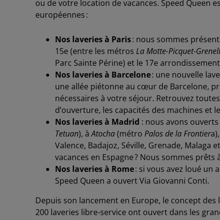
ou de votre location de vacances. Speed Queen e
européennes :
Nos laveries à Paris
: nous sommes présents
15
e
(entre les métros
La Motte-
Picquet
-Grenel
Parc Sainte Périne) et le 17
e
arrondissement
Nos laveries à Barcelone
: une nouvelle lav
une allée piétonne au cœur de Barcelone, pr
nécessaires à votre séjour. Retrouvez toutes n
d’ouverture, les capacités des machines et l
Nos laveries à Madrid
: nous avons ouverts 
Tetuan
), à
Atocha
(métro
Palos de la
Fro
ntier
a)
Valence, Badajoz, Séville, Grenade, Malaga e
vacances en Espagne ? Nous sommes prêts à v
Nos laveries à
Rome
: si vous avez loué un
Speed Queen a ouvert Via Giovanni Conti.
Depuis son lancement en Europe, le concept des l
200 laveries libre-service ont ouvert dans les gra