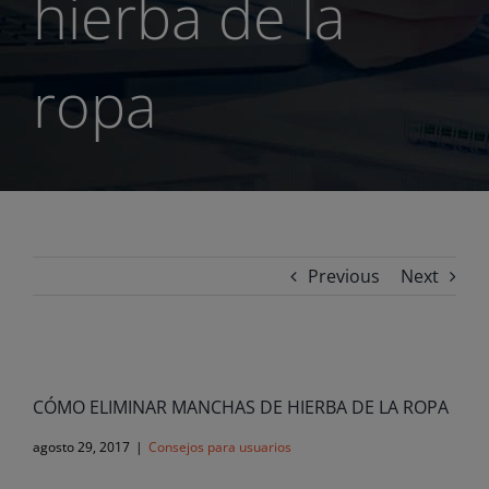
hierba de la
ropa
Previous
Next
View
Larger
CÓMO ELIMINAR MANCHAS DE HIERBA DE LA ROPA
Image
agosto 29, 2017
|
Consejos para usuarios