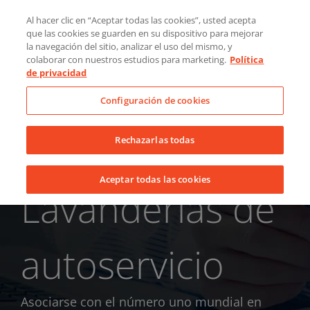
Skip
Quiénes somos
Noticias
Contacto
Al hacer clic en “Aceptar todas las cookies”, usted acepta
to
que las cookies se guarden en su dispositivo para mejorar
LinkedIn
YouTube
Facebook
content
la navegación del sitio, analizar el uso del mismo, y
colaborar con nuestros estudios para marketing.
Política
de privacidad
Configuración de cookies
Rechazarlas todas
Aceptar todas las cookies
Lavanderías de
autoservicio
Asociarse con el número uno mundial en