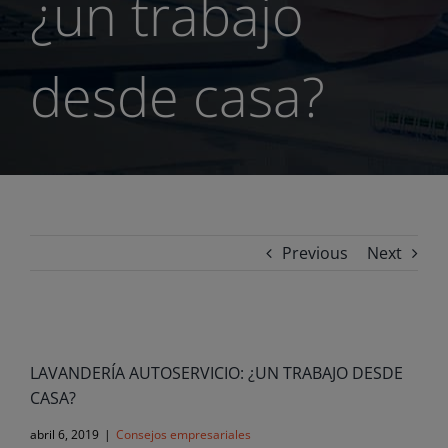
¿un trabajo
desde casa?
Previous
Next
View
Larger
LAVANDERÍA AUTOSERVICIO: ¿UN TRABAJO DESDE
Image
CASA?
abril 6, 2019
|
Consejos empresariales