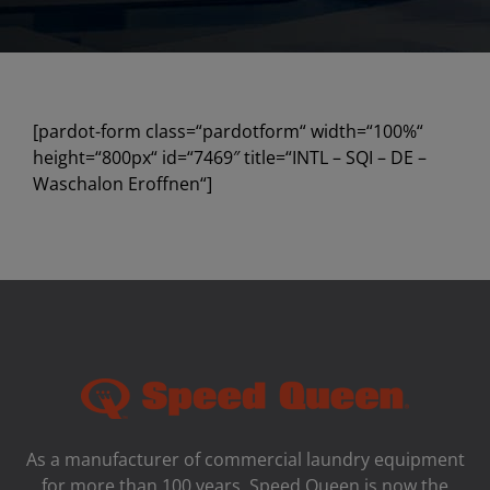
[pardot-form class=“pardotform“ width=“100%“
height=“800px“ id=“7469″ title=“INTL – SQI – DE –
Waschalon Eroffnen“]
As a manufacturer of commercial laundry equipment
for more than 100 years, Speed ​​Queen is now the