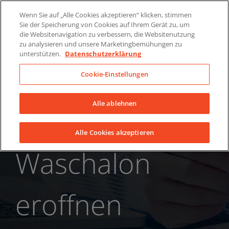
Skip
Über uns
News
Kontakt
Wenn Sie auf „Alle Cookies akzeptieren“ klicken, stimmen
to
Sie der Speicherung von Cookies auf Ihrem Gerät zu, um
LinkedIn
YouTube
Facebook
content
die Websitenavigation zu verbessern, die Websitenutzung
zu analysieren und unsere Marketingbemühungen zu
unterstützen.
Datenschutzerklärung
Cookie-Einstellungen
Alle ablehnen
Alle Cookies akzeptieren
Waschalon
eroffnen