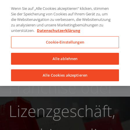
Skip
Über uns
News
Kontakt
Wenn Sie auf „Alle Cookies akzeptieren“ klicken, stimmen
to
Sie der Speicherung von Cookies auf Ihrem Gerät zu, um
LinkedIn
YouTube
Facebook
content
die Websitenavigation zu verbessern, die Websitenutzung
zu analysieren und unsere Marketingbemühungen zu
unterstützen.
Datenschutzerklärung
Cookie-Einstellungen
Alle ablehnen
Alle Cookies akzeptieren
Franchise oder
Lizenzgeschäft,