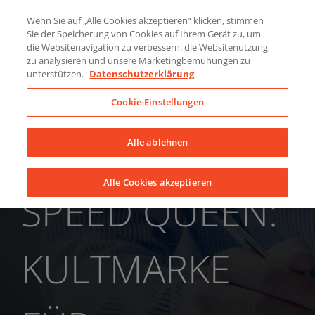
Skip
Über uns
News
Kontakt
Wenn Sie auf „Alle Cookies akzeptieren“ klicken, stimmen
to
Sie der Speicherung von Cookies auf Ihrem Gerät zu, um
LinkedIn
YouTube
Facebook
content
die Websitenavigation zu verbessern, die Websitenutzung
zu analysieren und unsere Marketingbemühungen zu
unterstützen.
Datenschutzerklärung
Cookie-Einstellungen
Alle ablehnen
Alle Cookies akzeptieren
SPEED QUEEN:
KULTMARKE