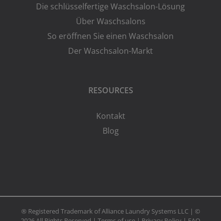
Die schlüsselfertige Waschsalon-Lösung
Über Waschsalons
So eröffnen Sie einen Waschsalon
Der Waschsalon-Markt
RESOURCES
Kontakt
Blog
® Registered Trademark of Alliance Laundry Systems LLC | ©
2026 All Rights Reserved |
Terms of use
|
Privacy Policy
|
FAQ