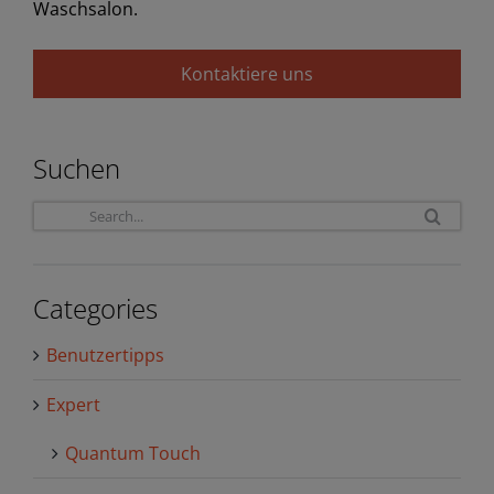
Waschsalon.
Kontaktiere uns
Suchen
Sea
for:
Categories
Benutzertipps
Expert
Quantum Touch