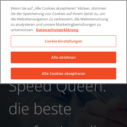
Skip
Über uns
News
Kontakt
Wenn Sie auf „Alle Cookies akzeptieren“ klicken, stimmen
to
Sie der Speicherung von Cookies auf Ihrem Gerät zu, um
LinkedIn
YouTube
Facebook
content
die Websitenavigation zu verbessern, die Websitenutzung
zu analysieren und unsere Marketingbemühungen zu
unterstützen.
Datenschutzerklärung
Cookie-Einstellungen
Alle ablehnen
Alle Cookies akzeptieren
Speed Queen:
die beste