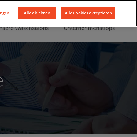
Über uns
News
Kontakt
LinkedIn
YouTube
Facebook
ungen
Alle ablehnen
Alle Cookies akzeptieren
nsere Waschsalons
Unternehmenstipps
e