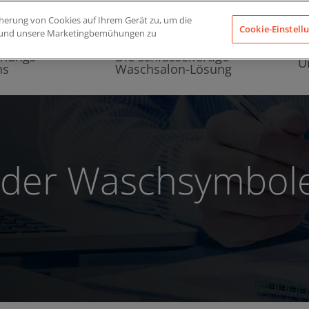
icherung von Cookies auf Ihrem Gerät zu, um die
Cookie-Einstell
en und unsere Marketingbemühungen zu
enungs-
Die schlüsselfertige
U
ns
Waschsalon-Lösung
 der Waschsymbol