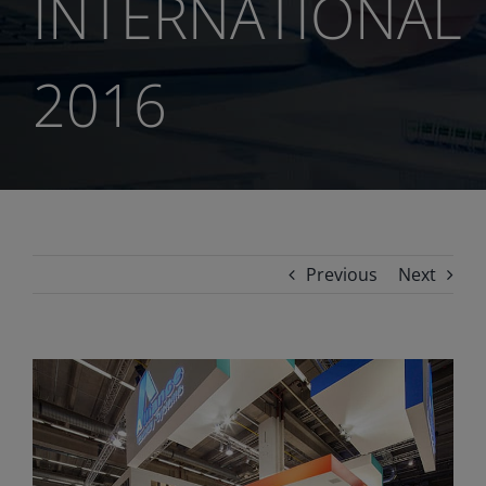
INTERNATIONAL
2016
Previous
Next
View
Larger
Image