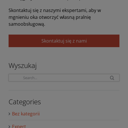
Skontaktuj się z naszymi ekspertami, aby w
mgnieniu oka otworzyć własną pralnię
samoobsługową.
Skontaktuj się z nami
Wyszukaj
Sea
for:
Categories
Bez kategorii
Expert