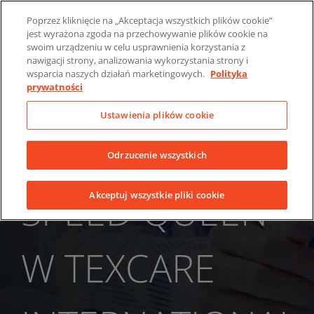
Skip
O nas
Wiadomości
Skontaktuj się z nami
Poprzez kliknięcie na „Akceptacja wszystkich plików cookie”
to
jest wyrażona zgoda na przechowywanie plików cookie na
LinkedIn
YouTube
Facebook
content
swoim urządzeniu w celu usprawnienia korzystania z
nawigacji strony, analizowania wykorzystania strony i
wsparcia naszych działań marketingowych.
Polityka
prywatności
Ustawienia plików cookie
Odrzucenie wszystkich
SPEED QUEEN
Akceptuj wszystkie pliki cookie
W TEXCARE