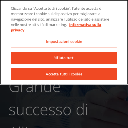
Skip
Chi siamo
Notizie
Contatti
Cliccando su “Accetta tutti i cookie”, l'utente accetta di
to
memorizzare i cookie sul dispositivo per migliorare la
LinkedIn
YouTube
Facebook
content
navigazione del sito, analizzare l'utilizzo del sito e assistere
nelle nostre attività di marketing.
Informativa sulla
privacy
Impostazioni cookie
Rifiuta tutti
Accetta tutti i cookie
Grande
successo di