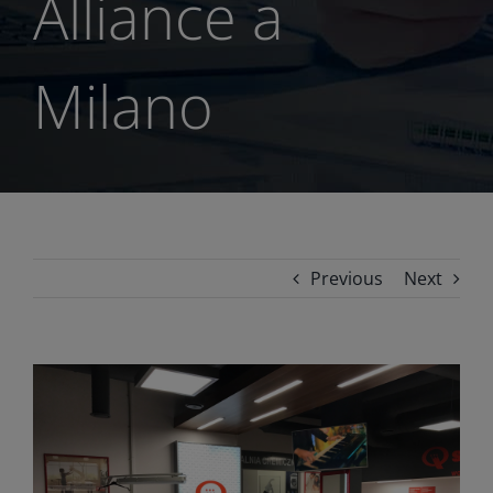
Alliance a
Milano
Previous
Next
View
Larger
Image