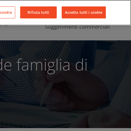
Chi siamo
Notizie
Contatti
LinkedIn
YouTube
Facebook
 cookie
Rifiuta tutti
Accetta tutti i cookie
i di
Suggerimenti commerciali
e famiglia di