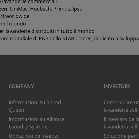
le lavanderie commerciali
een
, UniMac, Huebsch, Primus, Ipso
ici worldwide
i nel mondo
per lavanderie distribuiti in tutto il mondo
eam mondiale di R&S dello STAR Center, dedicato a svilupp
COMPANY
INVESTORS
Informazioni su Speed
Come aprire u
Queen
lavanderia self
Informazioni su Alliance
Il mercato dell
Laundry Systems
lavanderia self
Ubicazioni dei negozi
Soluzione per 