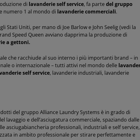
roduzione di
lavanderie self
service
, fa parte
del gruppo
ore numero 1 al mondo di
lavanderie commerciali
.
li Stati Uniti, per mano di Joe Barlow e John Seelig (vedi la
il brand Speed Queen avviano dapprima la produzione di
e a gettoni.
le che racchiude al suo interno i più importanti brand – in
onale o internazionale – tutti attivi nel mondo delle
lavander
vanderie self service
, lavanderie industriali, lavanderie
dotti del gruppo Alliance Laundry Systems è in grado di
del lavaggio e dell’asciugatura commerciale, spaziando dalle
le asciugabiancheria professionali, industriali e self service,
izzata in ambito professionale per stirare perfettamente e