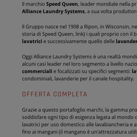
Il marchio
Speed Queen
, leader mondiale nella p
Alliance Laundry Systems
, a sua volta produtt
Il Gruppo nasce nel 1908 a Ripon, in Wisconsin, neg
storia di Speed Queen, link) i quali proprio con 
lavatrici
e successivamente quello delle
lavanderi
Oggi Alliance Laundry Systems è una realtà mondia
alcuni casi leader nel loro segmento a livello nazi
commerciali
e focalizzati su specifici segmenti:
la
condominiali, lavanderie per il canale hospitality.
OFFERTA COMPLETA
Grazie a questo portafoglio marchi, la gamma pro
soddisfare ogni tipo di esigenza legata al mondo 
lavatrici per uso domestico alle lavabiancheria e al
fino ai mangani (il mangano è un’attrezzatura util