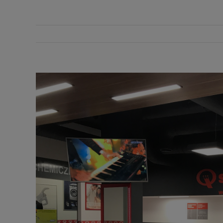
View
Larger
Image