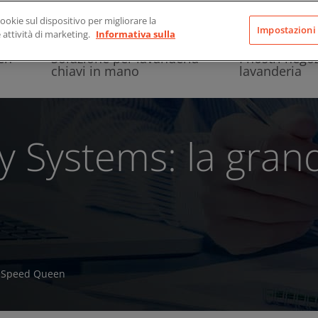
cookie sul dispositivo per migliorare la
Impostazioni
e attività di marketing.
Informativa sulla
en
Soluzione per lavanderia
I nostri negoz
chiavi in mano
lavanderia
y Systems: la grand
di Speed Queen