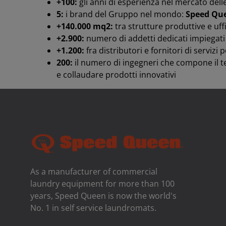
+100:
gli anni di esperienza nel mercato del
5:
i brand del Gruppo nel mondo:
Speed Qu
+140.000 mq2:
tra strutture produttive e uff
+2.900:
numero di addetti dedicati impiegat
+1.200:
fra distributori e fornitori di servizi 
200:
il numero di ingegneri che compone il t
e collaudare prodotti innovativi
As a manufacturer of commercial
laundry equipment for more than 100
years, Speed ​​Queen is now the world's
No. 1 in self service laundromats.