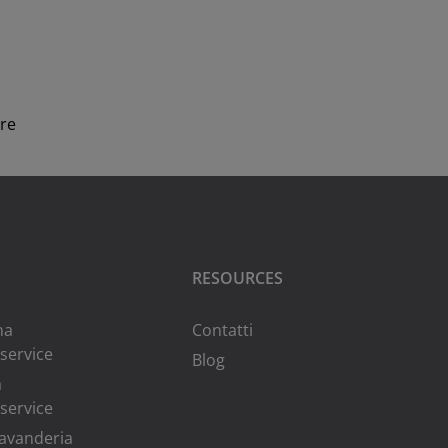
are
RESOURCES
na
Contatti
-service
Blog
a
-service
lavanderia