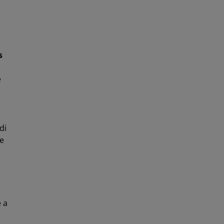
s
e
di
 e
e a