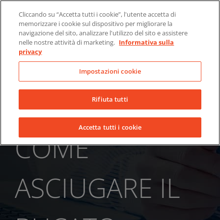
Skip
Chi siamo
Notizie
Contatti
Cliccando su “Accetta tutti i cookie”, l'utente accetta di
to
memorizzare i cookie sul dispositivo per migliorare la
LinkedIn
YouTube
Facebook
content
navigazione del sito, analizzare l'utilizzo del sito e assistere
nelle nostre attività di marketing.
Informativa sulla
privacy
Impostazioni cookie
Rifiuta tutti
Accetta tutti i cookie
COME
ASCIUGARE IL