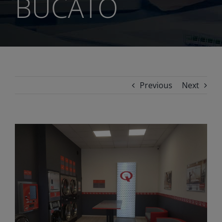
BUCATO
Previous
Next
View
Larger
Image