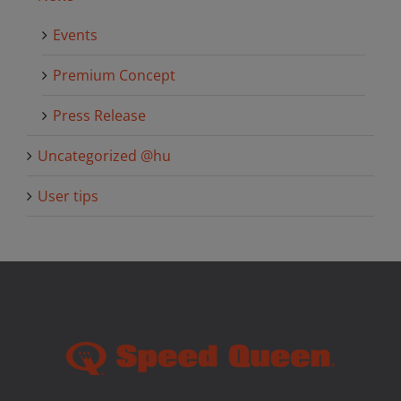
Events
Premium Concept
Press Release
Uncategorized @hu
User tips