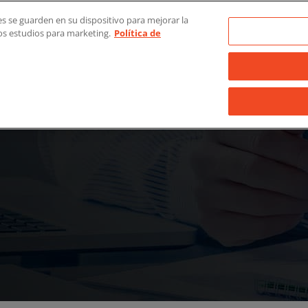
Quiéne
ies se guarden en su dispositivo para mejorar la
ros estudios para marketing.
Política de
Solución de lavandería
Nuestr
completa