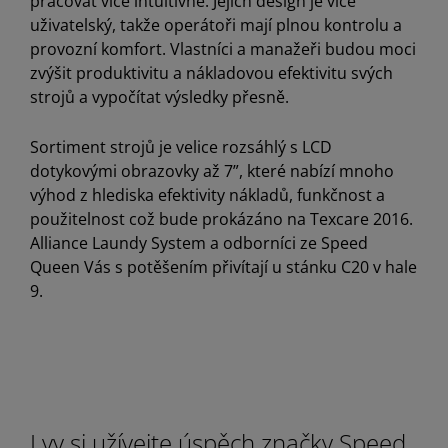
pracovat více intuitivně. Jejich design je více
uživatelský, takže operátoři mají plnou kontrolu a
provozní komfort. Vlastníci a manažeři budou moci
zvýšit produktivitu a nákladovou efektivitu svých
strojů a vypočítat výsledky přesně.
Sortiment strojů je velice rozsáhlý s LCD
dotykovými obrazovky až 7”, které nabízí mnoho
výhod z hlediska efektivity nákladů, funkčnost a
použitelnost což bude prokázáno na Texcare 2016.
Alliance Laundy System a odborníci ze Speed
Queen Vás s potěšením přivítají u stánku C20 v hale
9.
I vy si užívejte úspěch značky Speed