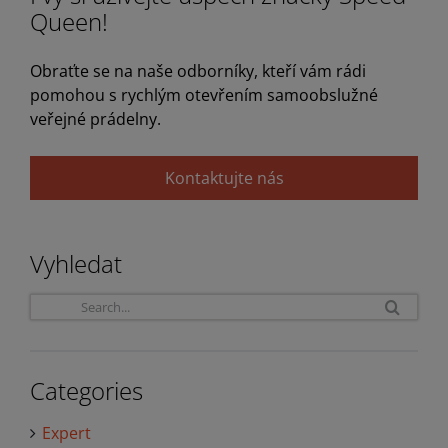
Queen!
Obraťte se na naše odborníky, kteří vám rádi
pomohou s rychlým otevřením samoobslužné
veřejné prádelny.
Kontaktujte nás
Vyhledat
Sea
for:
Categories
Expert