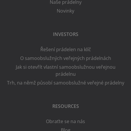
Naše prádelny
Novinky
INVESTORS
Řešení prádelen na klíč
O samoobslužných veřejných prádelnách
Jak si otevřít vlastní samoobslužnou veřejnou
prádelnu
Trh, na němž působí samoobslužné veřejné prádelny
RESOURCES
Obraťte se na nás
Blog