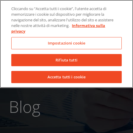
Skip
Chi siamo
Notizie
Contatti
Cliccando su “Accetta tutti i cookie”, l'utente accetta di
to
memorizzare i cookie sul dispositivo per migliorare la
LinkedIn
YouTube
Facebook
content
navigazione del sito, analizzare l'utilizzo del sito e assistere
nelle nostre attività di marketing.
Informativa sulla
privacy
Impostazioni cookie
Rifiuta tutti
Accetta tutti i cookie
Blog