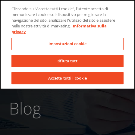
Skip
Chi siamo
Notizie
Contatti
Cliccando su “Accetta tutti i cookie”, l'utente accetta di
to
memorizzare i cookie sul dispositivo per migliorare la
LinkedIn
YouTube
Facebook
content
navigazione del sito, analizzare l'utilizzo del sito e assistere
nelle nostre attività di marketing.
Informativa sulla
privacy
Impostazioni cookie
Rifiuta tutti
Accetta tutti i cookie
Blog